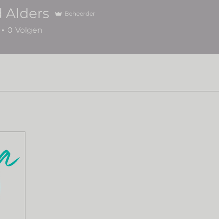
d Alders
Beheerder
0
Volgen