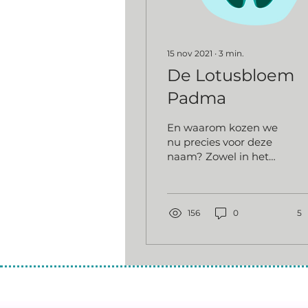
15 nov 2021
∙
3
min.
De Lotusbloem
Padma
En waarom kozen we
nu precies voor deze
naam? Zowel in het
beeld van de
Lotusbloem als in de
betekenis ervan
herkennen we het
156
0
5
proces...