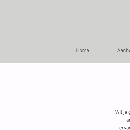
Home
Aanb
Wil je
a
erva