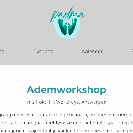
od
Over ons
Kalender
Ademworkshop
vr 21 okt
  |  
't Werkhuys, Antwerpen
 graag meer écht contact met je lichaam, emoties en energie?
nders leren omgaan met fysieke en emotionele spanning? D
ringsgericht traject laat je voelen hoe emoties en ervaringen