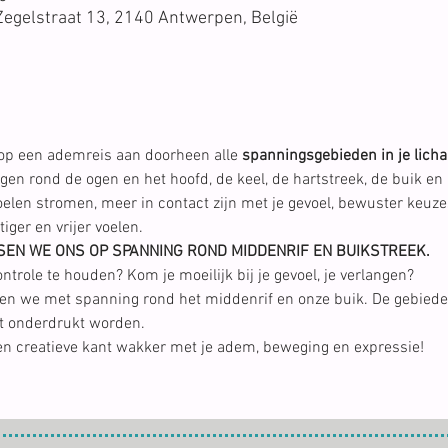
Zegelstraat 13, 2140 Antwerpen, België
p een ademreis aan doorheen alle 
spanningsgebieden in je lich
n rond de ogen en het hoofd, de keel, de hartstreek, de buik en 
oelen stromen, meer in contact zijn met je gevoel, bewuster keuze
ger en vrijer voelen.
EN WE ONS OP SPANNING ROND MIDDENRIF EN BUIKSTREEK.
trole te houden? Kom je moeilijk bij je gevoel, je verlangen?
n we met spanning rond het middenrif en onze buik. De gebieden
et onderdrukt worden.
 en creatieve kant wakker met je adem, beweging en expressie!