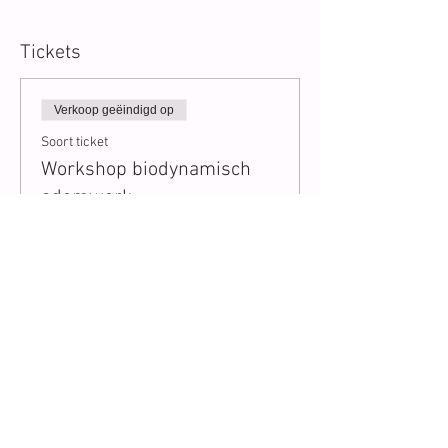
Tickets
Verkoop geëindigd op
Soort ticket
Workshop biodynamisch
ademwerk
Prijs
€ 62,00
Schrijf je in op onze
nieuwsbrief en