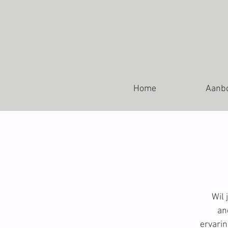
Home
Aanb
Wil 
an
ervarin