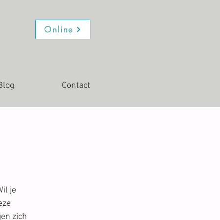
Online
Blog
Contact
il je
eze
gen zich