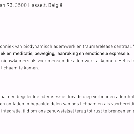
n 93, 3500 Hasselt, België
techniek van biodynamisch ademwerk en traumarelease centraal.
k en meditatie, beweging,  aanraking en emotionele expressie
.
r nieuwkomers als voor mensen die ademwerk al kennen. Het is 
je lichaam te komen.
staat een begeleidde ademsessie dmv de diep verbonden ademhal
 en ontladen in bepaalde delen van ons lichaam en als voorberei
 integratie, tijd om ons zenuwstelsel terug tot rust te brengen en