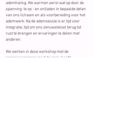
ademhaling. We warmen eerst wat op door de 
spanning  te op - en ontladen in bepaalde delen 
van ons lichaam en als voorbereiding voor het 
ademwerk. Na de ademsessie is er tijd voor 
integratie, tijd om ons zenuwstelsel terug tot 
rust te brengen en ervaringen te delen met 
anderen.
We werken in deze workshop met de 
spanningsriemen rond de ogen, hoofd, 
schedel. We houden daar spanning vast als we 
te intense dingen zien ,…
Lees meer
Schrijf je in op onze
nieuwsbrief en