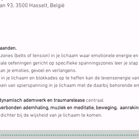
n 93, 3500 Hasselt, België
maanden.
zones (belts of tension) in je lichaam waar emotionele energie e
iale oefeningen gericht op specifieke spanningszones leer je stap 
aan je emoties, gevoel en verlangens.
in je lichaam en blokkades op te heffen kan de levensenergie vanui
n van spierspanning in je lichaam met de daarbij behorende emot
dynamisch ademwerk en traumarelease
 centraal.
verbonden ademhaling, muziek en meditatie, beweging,  aanrakin
dichter bij de wijsheid van je lichaam te komen.