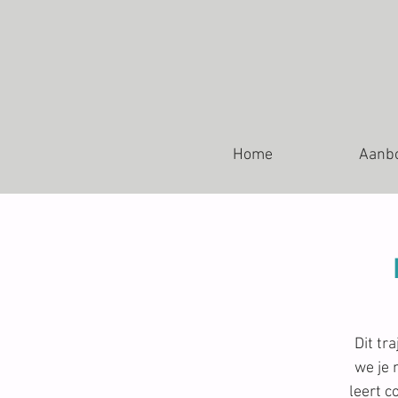
Home
Aanb
Dit tr
we je 
leert 