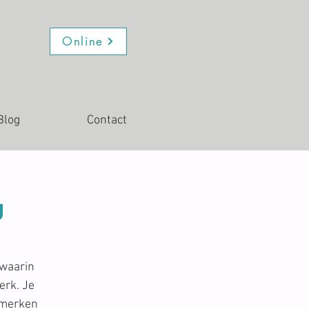
Online
Blog
Contact
g
 waarin
erk. Je
 merken