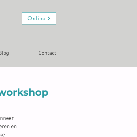
Online
Blog
Contact
mworkshop
anneer
eren en
eke