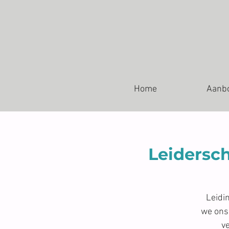
Home
Aanb
Leidersc
Leidi
we ons
ve