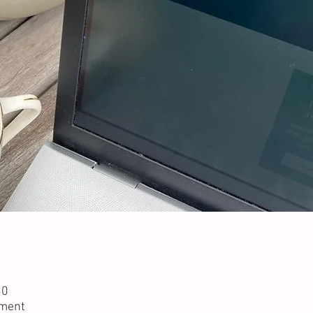
30
ment