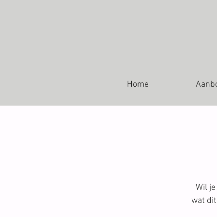
Home
Aanb
Wil j
wat di