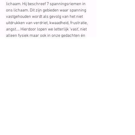
lichaam. Hij beschreef 7 spanningsriemen in 
ons lichaam. Dit zijn gebieden waar spanning 
vastgehouden wordt als gevolg van het niet 
uitdrukken van verdriet, kwaadheid, frustratie, 
angst…. Hierdoor lopen we letterlijk 'vast', niet 
alleen fysiek maar ook in onze gedachten én 
onze emoties. We verliezen de vrijheid om ons 
échte leven te leiden, lief te…
Lees meer
Schrijf je in op onze
nieuwsbrief en
ontvang info, tips,
tricks en oefeningen
rond adem- en
lichaamswerk!