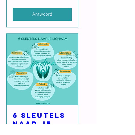
Antwoord
6 sleutels
naar je
lichaam