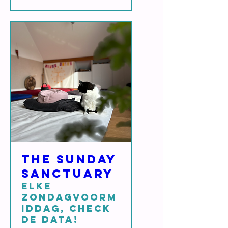
The Sunday
Sanctuary
Elke
zondagvoorm
iddag, check
de data!