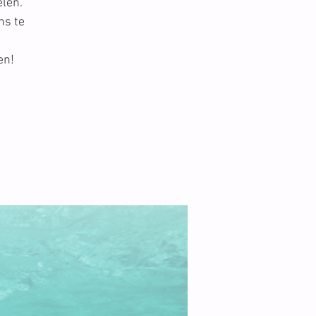
elen.
ns te
en!