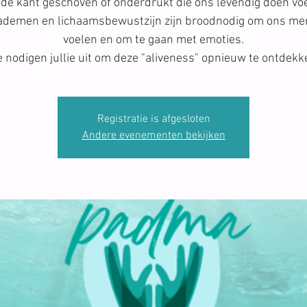
de kant geschoven of onderdrukt die ons levendig doen vo
 ademen en lichaamsbewustzijn zijn broodnodig om ons me
voelen en om te gaan met emoties.
 nodigen jullie uit om deze "aliveness" opnieuw te ontdekk
Registratie is afgesloten
Andere evenementen bekijken