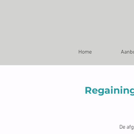
Home
Aanb
Regaining
De af