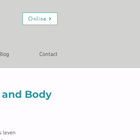
Online
Blog
Contact
h and Body
 leven